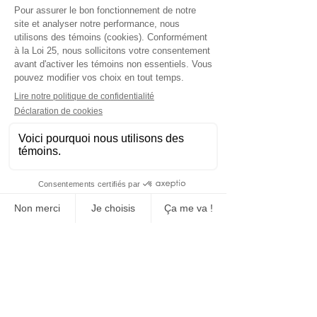
Stops with tenons (Smooth block)
2x2x6 (1500kg / 3300lbs)
Sale
Stops with 2x2x2 tenons (500kg
1100lbs)
Sale