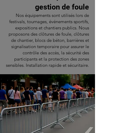
gestion de foule
Nos équipements sont utilisés lors de
festivals, tournages, événements sportifs,
expositions et chantiers publics. Nous
proposons des clôtures de foule, clôtures
de chantier, blocs de béton, barrières et
signalisation temporaire pour assurer le
contrôle des accès, la sécurité des
participants et la protection des zones
sensibles. Installation rapide et sécuritaire.