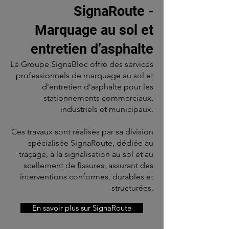
SignaRoute -
Marquage au sol et
entretien d’asphalte
Le Groupe SignaBloc offre des services
professionnels de marquage au sol et
d’entretien d’asphalte pour les
stationnements commerciaux,
industriels et municipaux.
Ces travaux sont réalisés par sa division
spécialisée SignaRoute, dédiée au
traçage, à la signalisation au sol et au
scellement de fissures, assurant des
interventions conformes, durables et
structurées.
En savoir plus sur SignaRoute