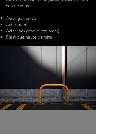
vos besoins.
Acier galvanisé
Acier peint
Acier inoxydable (stainless)
Plastique haute densité