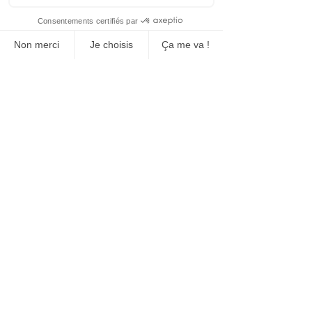
Fabrication, vente et location
Bloc de béton
Clôture de chantier
Clôture pour évènement
Équipement de signalisation
Fabrication et vente de bollard
Marquage au sol (tracage)
Tansport et installation
Réseaux sociaux
Siège social
71 rue Principal
Saint-Amable