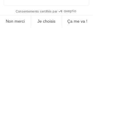
Fabrication, vente et location
Bloc de béton
Clôture de chantier
Clôture pour évènement
Équipement de signalisation
Fabrication et vente de bollard
Marquage au sol (tracage)
Tansport et installation
Réseaux sociaux
Siège social
71 rue Principal
Saint-Amable