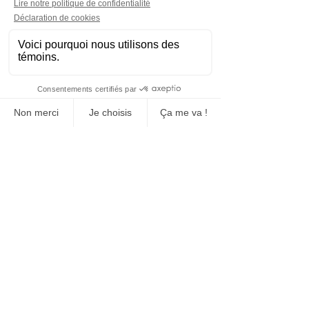
Fabrication, vente et location
Bloc de béton
Clôture de chantier
Clôture pour évènement
Équipement de signalisation
Fabrication et vente de bollard
Marquage au sol (tracage)
Tansport et installation
Réseaux sociaux
Siège social
71 rue Principal
Saint-Amable
Québec, J0L1N0