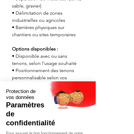
sable, gravier)
• Délimitation de zones
industrielles ou agricoles
• Barrières physiques sur
chantiers ou sites temporaires
Options disponibles :
• Disponible avec ou sans
tenons, selon l’usage souhaité
• Positionnement des tenons
personnalisable selon vos
besoins d’assemblage ou
d’empilage
• Location court ou long terme
• Vente à l’unité ou en lot
• Livraison et installation
disponibles partout au Québec