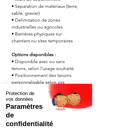
• Séparation de matériaux (terre,
sable, gravier)
• Délimitation de zones
industrielles ou agricoles
• Barrières physiques sur
chantiers ou sites temporaires
Options disponibles :
• Disponible avec ou sans
tenons, selon l’usage souhaité
• Positionnement des tenons
personnalisable selon vos
besoins d’assemblage ou
d’empilage
• Location court ou long terme
• Vente à l’unité ou en lot
• Livraison et installation
disponibles partout au Québec