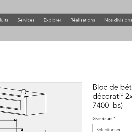
uits
Services
Explorer
Réalisations
Nos division
Bloc de bé
décoratif 2
7400 lbs)
Grandeurs
*
Sélectionner