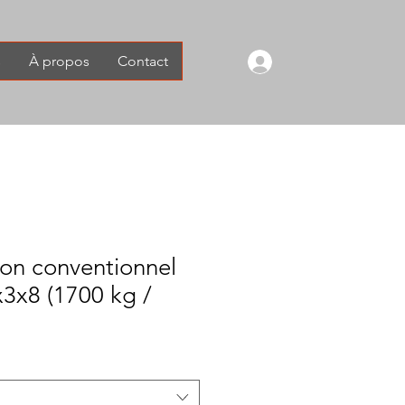
s
À propos
Contact
ton conventionnel
x3x8 (1700 kg /