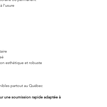
à l’usure
e
taire
isé
açon esthétique et robuste
ponibles partout au Québec
ur une soumission rapide adaptée à