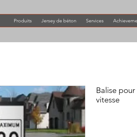
Produits
Jersey de béton
Services
Achieveme
Balise pour
vitesse