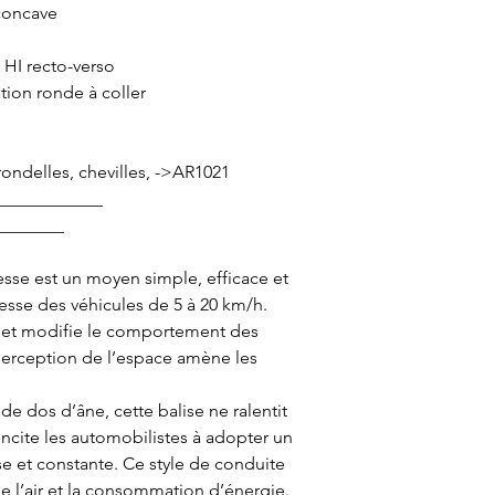
concave
e HI recto-verso
tion ronde à coller
 rondelles, chevilles, ->AR1021
_____________
________
esse est un moyen simple, efficace et
esse des véhicules de 5 à 20 km/h.
rue et modifie le comportement des
perception de l’espace amène les
 de dos d’âne, cette balise ne ralentit
incite les automobilistes à adopter un
se et constante. Ce style de conduite
de l’air et la consommation d’énergie.